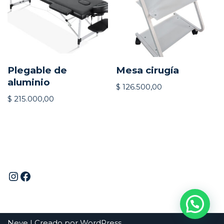
Plegable de
Mesa cirugía
aluminio
$
126.500,00
$
215.000,00
Neve
| Creado por
WordPress