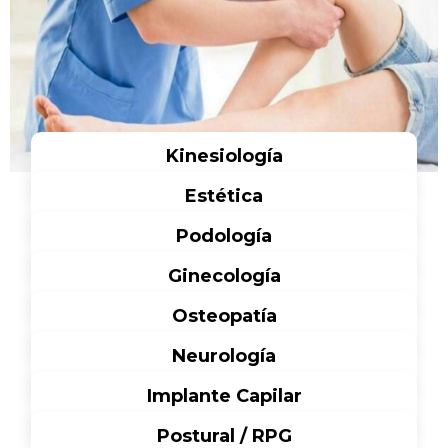
Kinesiología
Estética
Ver más
Podología
Ver más
Ginecología
Ver más
Osteopatía
Ver más
Neurología
Ver más
Implante Capilar
Ver más
Postural / RPG